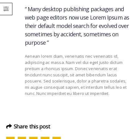
“ Many desktop publishing packages and
web page editors now use Lorem Ipsum as
their default model search for evolved over
sometimes by accident, sometimes on
purpose ”
Aenean lorem diam, venenatis nec venenatis id,
adipiscing ac massa. Nam vel dui eget justo dictum
pretium a rhoncus ipsum. Donec venenatis erat
tincidunt nunc suscipit, sit amet bibendum lacus
posuere. Sed scelerisque, dolor a pharetra sodales,
mi augue consequat sapien, et interdum tellus leo et
nunc. Nunc imperdiet eu libero ut imperdiet.
Share this post