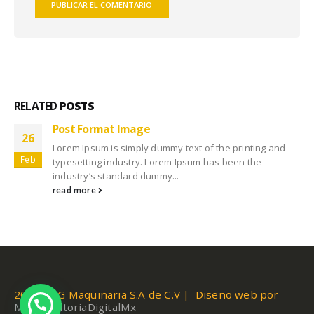
RELATED
POSTS
Post Format Image
26
Lorem Ipsum is simply dummy text of the printing and
Feb
typesetting industry. Lorem Ipsum has been the
industry’s standard dummy...
read more
2019 AUG Maquinaria S.A de C.V | Diseño web por
MiConsultoriaDigitalMx