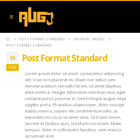
POST FORMAT STANDARD
FASHION
,
MODEL
POST FORMAT STANDARD
Post Format Standard
26
Feb
Lorem ipsum dolor sit amet, consectetur adipiscing
elit. Cras non placerat mi. Etiam non tellus sem.
Aenean pretium convallis lorem, sit amet dapibus
ante mollis a. Integer bibendum interdum sem, eget
volutpat purus pulvinar in. Sed tristique augue vitae
sagittis porta. Phasellus ullamcorper, dolor suscipit
mattis viverra, sapien elit condimentum odio, ut
imperdiet nisi risus sit amet ante. Sed sem lorem,
laoreet et facilisis quis, tincidunt non lorem. Etiam
tempus, dolor in sollicitudin faucibus, sem massa
accumsan erat.