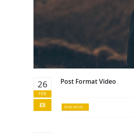
Post Format Video
26
FEB
READ MORE...