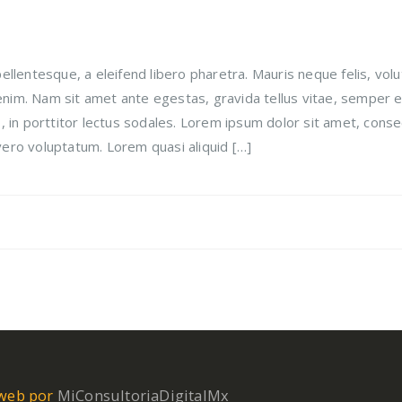
llentesque, a eleifend libero pharetra. Mauris neque felis, vol
 enim. Nam sit amet ante egestas, gravida tellus vitae, semper e
 in porttitor lectus sodales. Lorem ipsum dolor sit amet, conse
 vero voluptatum. Lorem quasi aliquid […]
 web por
MiConsultoriaDigitalMx