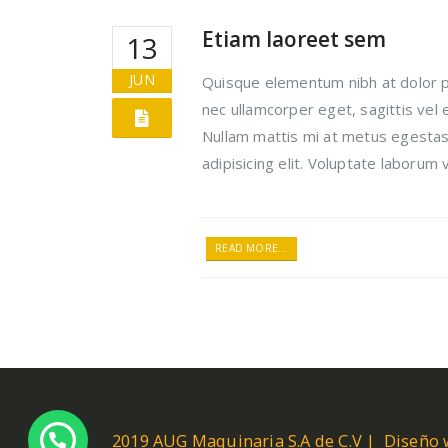
Etiam laoreet sem
13
JUN
Quisque elementum nibh at dolor pe
nec ullamcorper eget, sagittis vel
Nullam mattis mi at metus egestas,
adipisicing elit. Voluptate laborum
READ MORE...
2019 AUG Maquinaria S.A de C.V | Diseño