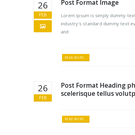
Post Format Image
26
FEB
Lorem Ipsum is simply dummy text 
industry’s standard dummy text ev
and
READ MORE...
Post Format Heading ph
26
scelerisque tellus volutp
FEB
READ MORE...