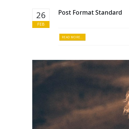
Post Format Standard
26
FEB
READ MORE...
Reproductor
de
vídeo