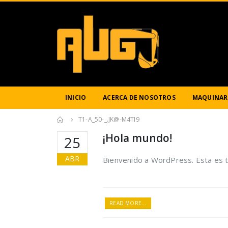
INICIO
ACERCA DE NOSOTROS
MAQUINARI
T1-A_50-_.JK@-M4TI9
¡Hola mundo!
25
ABR
Bienvenido a WordPress. Esta es tu
READ MORE...