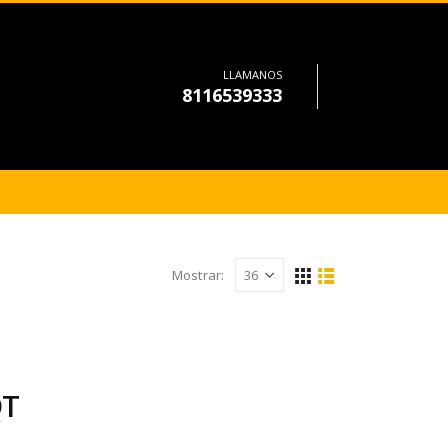
LLAMANOS
8116539333
Mostrar:
QT