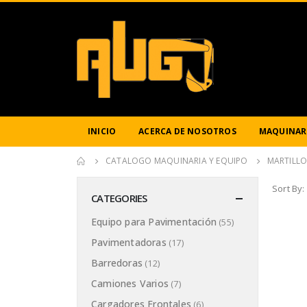
INICIO
ACERCA DE NOSOTROS
MAQUINARI
CATALOGO MAQUINARIA Y EQUIPO
MARTILLO
Sort By:
CATEGORIES
Equipo para Pavimentación
(55)
Pavimentadoras
(17)
Barredoras
(12)
Camiones Varios
(7)
Cargadores Frontales
(6)