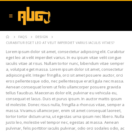
FAQS
DESIGN
CURABITUR EGET LEO AT VELIT IMPERDIET VARIUS IACULIS VITAES?
Lorem ipsum dolor sit amet, consectetur adipiscing elit. Curabitur
eget leo at velit imperdiet varius. In eu ipsum vitae velit congue
iaculis vitae at risus. Nullam tortor nunc, bibendum vitae semper
a, volutpat eget massa. Lorem ipsum dolor sit amet, consectetur
adipiscing elit. Integer fringilla, orci sit amet posuere auctor, orci
eros pellentesque odio, nec pellentesque erat ligula nec massa.
Aenean consequat lorem ut felis ullamcorper posuere gravida
tellus faucibus. Maecenas dolor elit, pulvinar eu vehicula eu,
consequat et lacus. Duis et purus ipsum. In auctor mattis ipsum
id molestie. Donec risus nulla, fringilla a rhoncus vitae, semper a
massa. Vivamus ullamcorper, enim sit amet consequat laoreet,
tortor tortor dictum urna, ut egestas urna ipsum nec libero. Nulla
justo leo, molestie vel tempor nec, egestas at massa. Aenean
pulvinar, felis porttitor iaculis pulvinar, odio orci sodales odio, ac