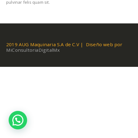
pulvinar felis quam sit.
2019 AUG Maquinaria S.A de C.V | Diseño web por
MiConsultoriaDigitalMx