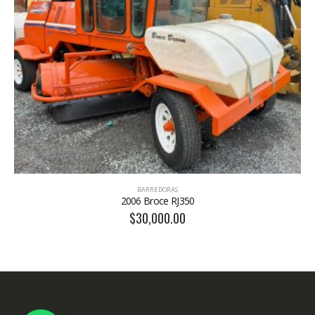
BARREDORAS
BA
06 Broce RJ350
2013 B
$
30,000.00
$
39