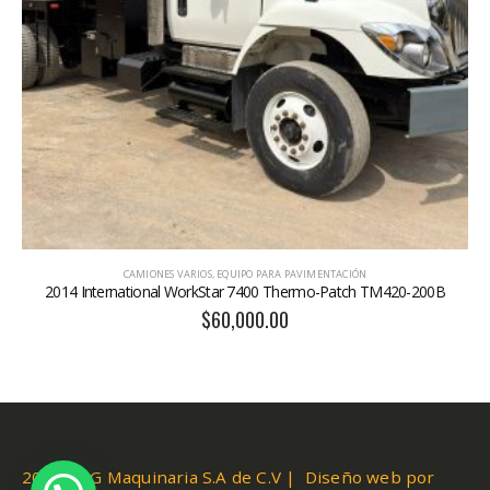
CAMIONES VARIOS
,
EQUIPO PARA PAVIMENTACIÓN
2014 International WorkStar 7400 Thermo-Patch TM420-200B
$
60,000.00
2019 AUG Maquinaria S.A de C.V | Diseño web por