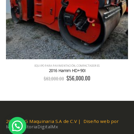
EQUIPO PARA PAVIMENTACIÓN
,
COMPACTADORES
2016 Hamm HD+90I
$
56,000.00
$
63,000.00
2019 AUG Maquinaria S.A de C.V | Diseño web por
MiConsultoriaDigitalMx