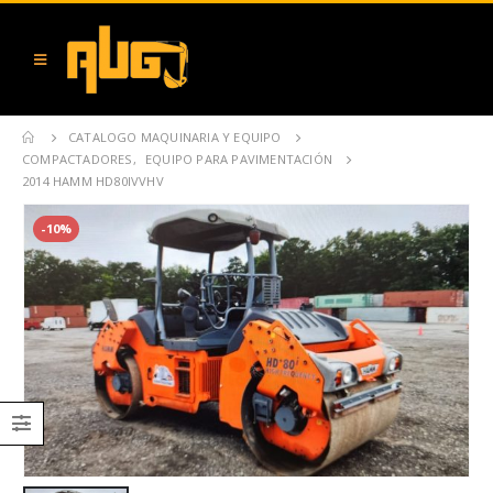
CATALOGO MAQUINARIA Y EQUIPO
COMPACTADORES
,
EQUIPO PARA PAVIMENTACIÓN
2014 HAMM HD80IVVHV
-10%